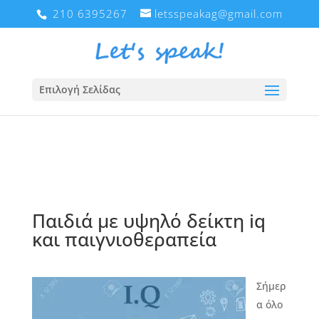
210 6395267
letsspeakag@gmail.com
Επιλογή Σελίδας
Παιδιά με υψηλό δείκτη iq
και παιγνιοθεραπεία
Σήμερ
α όλο