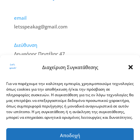
email
letsspeakag@gmail.com
Διεύθυνση
Λεωφόρος Πεντέλης 47,
Βριλήσσια – 152 35
Διαχείριση Συγκατάθεσης
Ώρες
Για να παρέχουμε την καλύτερη εμπειρία, χρησιμοποιούμε τεχνολογίες
όπως cookies για την αποθήκευση ή/και την πρόσβαση σε
Δευτέρα – Παρασκευή:
πληροφορίες συσκευών. Η συγκατάθεση για τις εν λόγω τεχνολογίες θα
13:00 – 20:00
μας επιτρέψει να επεξεργαστούμε δεδομένα προσωπικού χαρακτήρα,
όπως συμπεριφορά περιήγησης ή μοναδικά αναγνωριστικά σε αυτόν
Σάββατο:
τον ιστότοπο. Η μη συγκατάθεση ή η ανάκληση της συγκατάθεσης,
10:00 – 16:00
μπορεί να επηρεάσει αρνητικά ορισμένες λειτουργίες και δυνατότητες.
Τηλ : 210 6395267
Αποδοχή