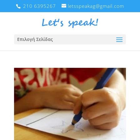
210 6395267
letsspeakag@gmail.com
Επιλογή Σελίδας