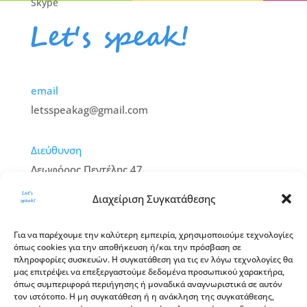
Skype
email
letsspeakag@gmail.com
Διεύθυνση
Λεωφόρος Πεντέλης 47,
Βριλήσσια – 152 35
Διαχείριση Συγκατάθεσης
Ώρες
Για να παρέχουμε την καλύτερη εμπειρία, χρησιμοποιούμε τεχνολογίες
όπως cookies για την αποθήκευση ή/και την πρόσβαση σε
Δευτέρα – Παρασκευή:
πληροφορίες συσκευών. Η συγκατάθεση για τις εν λόγω τεχνολογίες θα
13:00 – 20:00
μας επιτρέψει να επεξεργαστούμε δεδομένα προσωπικού χαρακτήρα,
όπως συμπεριφορά περιήγησης ή μοναδικά αναγνωριστικά σε αυτόν
Σάββατο:
τον ιστότοπο. Η μη συγκατάθεση ή η ανάκληση της συγκατάθεσης,