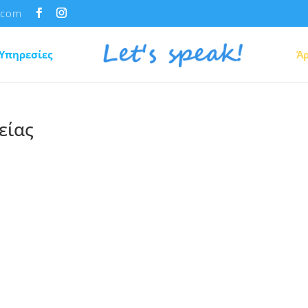
.com
Υπηρεσίες
Ά
είας