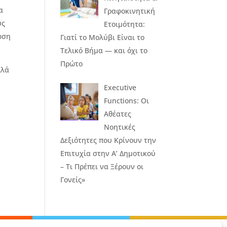
α
Γραφοκινητική
ύς
Ετοιμότητα:
ωση
Γιατί το Μολύβι Είναι το
Τελικό Βήμα — και όχι το
Πρώτο
λλά
Executive
Functions: Οι
Αθέατες
Νοητικές
Δεξιότητες που Κρίνουν την
Επιτυχία στην Α’ Δημοτικού
– Τι Πρέπει να Ξέρουν οι
Γονείς»