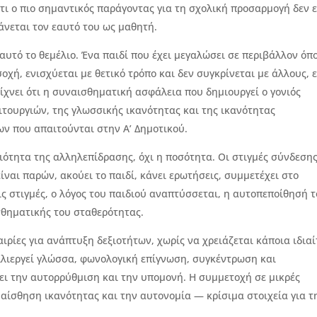
ότι ο πιο σημαντικός παράγοντας για τη σχολική προσαρμογή δεν ε
βάνεται τον εαυτό του ως μαθητή.
υτό το θεμέλιο. Ένα παιδί που έχει μεγαλώσει σε περιβάλλον όπ
οχή, ενισχύεται με θετικό τρόπο και δεν συγκρίνεται με άλλους, ε
είχνει ότι η συναισθηματική ασφάλεια που δημιουργεί ο γονιός
ιτουργιών, της γλωσσικής ικανότητας και της ικανότητας
ν που απαιτούνται στην Α’ Δημοτικού.
οιότητα της αλληλεπίδρασης, όχι η ποσότητα. Οι στιγμές σύνδεση
είναι παρών, ακούει το παιδί, κάνει ερωτήσεις, συμμετέχει στο
τις στιγμές, ο λόγος του παιδιού αναπτύσσεται, η αυτοπεποίθησή 
ισθηματικής του σταθερότητας.
ιρίες για ανάπτυξη δεξιοτήτων, χωρίς να χρειάζεται κάποια ιδια
λλιεργεί γλώσσα, φωνολογική επίγνωση, συγκέντρωση και
ύει την αυτορρύθμιση και την υπομονή. Η συμμετοχή σε μικρές
 αίσθηση ικανότητας και την αυτονομία — κρίσιμα στοιχεία για τ