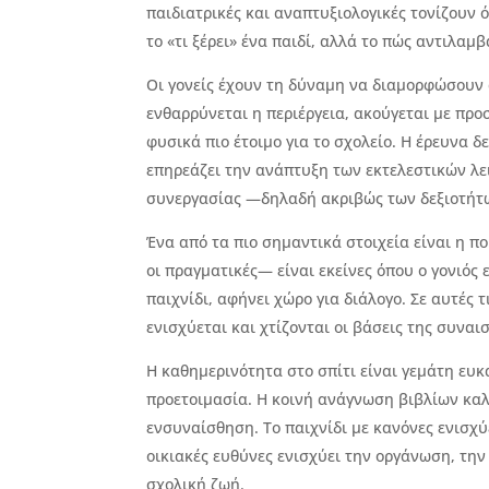
παιδιατρικές και αναπτυξιολογικές τονίζουν 
το «τι ξέρει» ένα παιδί, αλλά το πώς αντιλαμ
Οι γονείς έχουν τη δύναμη να διαμορφώσουν α
ενθαρρύνεται η περιέργεια, ακούγεται με προσ
φυσικά πιο έτοιμο για το σχολείο. Η έρευνα δ
επηρεάζει την ανάπτυξη των εκτελεστικών λε
συνεργασίας —δηλαδή ακριβώς των δεξιοτήτω
Ένα από τα πιο σημαντικά στοιχεία είναι η π
οι πραγματικές— είναι εκείνες όπου ο γονιός 
παιχνίδι, αφήνει χώρο για διάλογο. Σε αυτές 
ενισχύεται και χτίζονται οι βάσεις της συνα
Η καθημερινότητα στο σπίτι είναι γεμάτη ευκα
προετοιμασία. Η κοινή ανάγνωση βιβλίων κα
ενσυναίσθηση. Το παιχνίδι με κανόνες ενισχ
οικιακές ευθύνες ενισχύει την οργάνωση, την
σχολική ζωή.