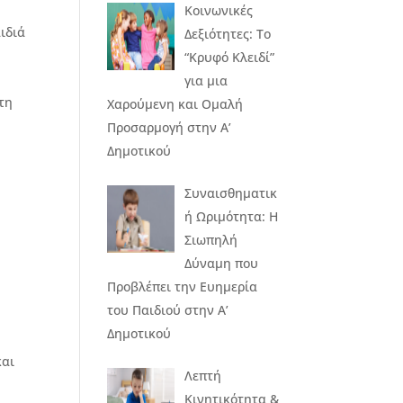
Κοινωνικές
ιδιά
Δεξιότητες: Το
“Κρυφό Κλειδί”
για μια
τη
Χαρούμενη και Ομαλή
Προσαρμογή στην Α’
Δημοτικού
Συναισθηματικ
ή Ωριμότητα: Η
Σιωπηλή
Δύναμη που
Προβλέπει την Ευημερία
του Παιδιού στην Α’
Δημοτικού
και
Λεπτή
Κινητικότητα &