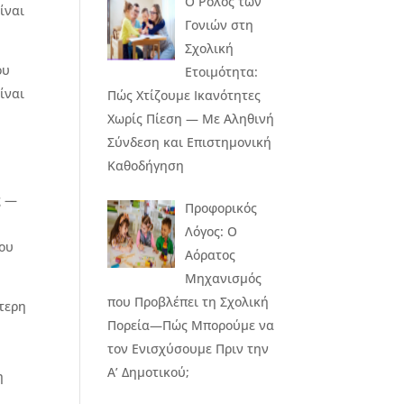
Ο Ρόλος των
ίναι
Γονιών στη
Σχολική
ου
Ετοιμότητα:
ίναι
Πώς Χτίζουμε Ικανότητες
Χωρίς Πίεση — Με Αληθινή
Σύνδεση και Επιστημονική
Καθοδήγηση
ς —
Προφορικός
Λόγος: Ο
του
Αόρατος
Μηχανισμός
που Προβλέπει τη Σχολική
ίτερη
Πορεία—Πώς Μπορούμε να
τον Ενισχύσουμε Πριν την
Α’ Δημοτικού;
η